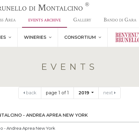
®
Brunello di Montalcino
ss Area
events archive
Gallery
Bando di Gara
NES
WINERIES
CONSORTIUM
EVENTS
back
page 1 of 1
2019
next
NTALCINO - ANDREA APREA NEW YORK
ino - Andrea Aprea New York