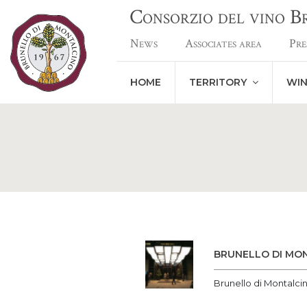
Consorzio del vino 
News
Associates area
Pre
HOME
TERRITORY
WI
BRUNELLO DI MO
Brunello di Montalc