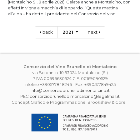
(Montalcino SI, 8 aprile 2021). Gelate anche a Montalcino, con
effetti in vigna a macchia di leopardo. “Questa mattina
all’alba – ha detto il presidente del Consorzio del vino...
back
2021
next
Consorzio del Vino Brunello di Montalcino
via Boldrini n. 10 53024 Montalcino (SI)
P.IVA 00696630524 C.F. 00169090529
Infoline +390577848246 - Fax: +390577849425
info@consorziobrunellodimontalcino.it
PEC
consorziobrunellodimontalcino@legalmail.it
Concept Grafico e Programmazione: Brookshaw & Gorelli