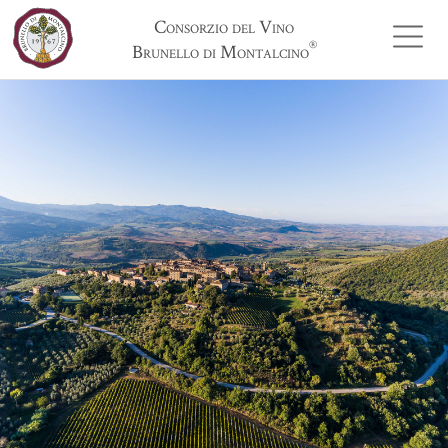
Consorzio del Vino
®
Brunello di Montalcino