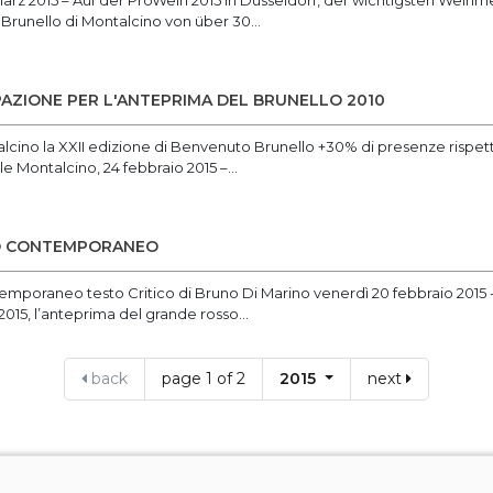
März 2015 – Auf der ProWein 2015 in Düsseldorf, der wichtigsten Wein
runello di Montalcino von über 30...
AZIONE PER L'ANTEPRIMA DEL BRUNELLO 2010
lcino la XXII edizione di Benvenuto Brunello +30% di presenze rispett
 Montalcino, 24 febbraio 2015 –...
O CONTEMPORANEO
emporaneo testo Critico di Bruno Di Marino venerdì 20 febbraio 2015 
15, l’anteprima del grande rosso...
back
page 1 of 2
2015
next