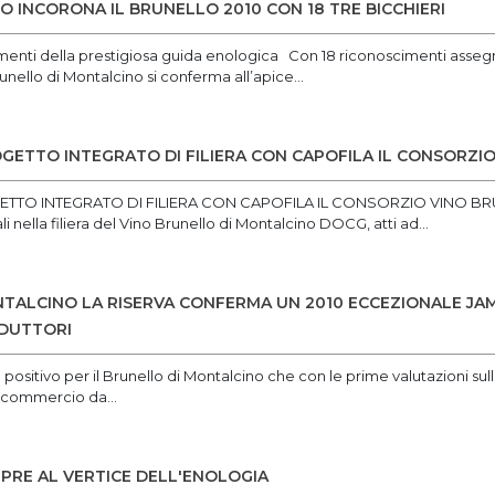
O INCORONA IL BRUNELLO 2010 CON 18 TRE BICCHIERI
imenti della prestigiosa guida enologica Con 18 riconoscimenti assegna
nello di Montalcino si conferma all’apice...
GETTO INTEGRATO DI FILIERA CON CAPOFILA IL CONSORZI
TO INTEGRATO DI FILIERA CON CAPOFILA IL CONSORZIO VINO BRUN
i nella filiera del Vino Brunello di Montalcino DOCG, atti ad...
TALCINO LA RISERVA CONFERMA UN 2010 ECCEZIONALE JA
ODUTTORI
ositivo per il Brunello di Montalcino che con le prime valutazioni sul
n commercio da...
RE AL VERTICE DELL'ENOLOGIA