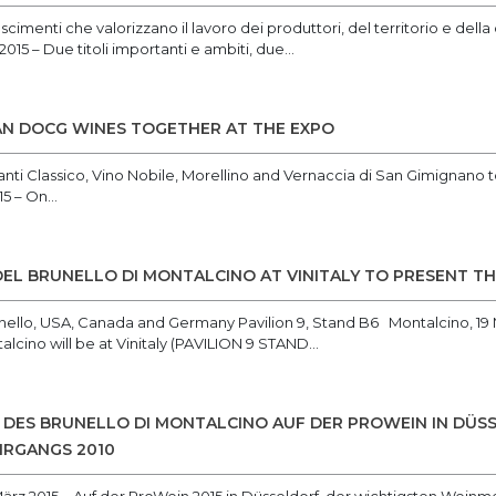
cimenti che valorizzano il lavoro dei produttori, del territorio e dell
2015 – Due titoli importanti e ambiti, due...
AN DOCG WINES TOGETHER AT THE EXPO
ianti Classico, Vino Nobile, Morellino and Vernaccia di San Gimignano to
5 – On...
EL BRUNELLO DI MONTALCINO AT VINITALY TO PRESENT THE
ello, USA, Canada and Germany Pavilion 9, Stand B6 Montalcino, 19 
alcino will be at Vinitaly (PAVILION 9 STAND...
 DES BRUNELLO DI MONTALCINO AUF DER PROWEIN IN DÜ
HRGANGS 2010