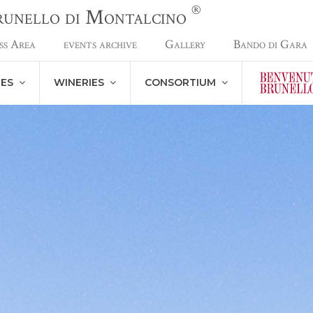
®
Brunello di Montalcino
ss Area
events archive
Gallery
Bando di Gara
NES
WINERIES
CONSORTIUM