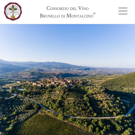
Consorzio del Vino
®
Brunello di Montalcino