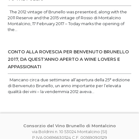
The 2012 vintage of Brunello was presented, along with the
2011 Reserve and the 2015 vintage of Rosso di Montalcino
Montalcino, 17 February 2017 – Today marks the opening of
the...
CONTO ALLA ROVESCIA PER BENVENUTO BRUNELLO
2017, DA QUEST'ANNO APERTO A WINE LOVERS E
APPASSIONATI
Mancano circa due settimane all’apertura della 25° edizione
di Benvenuto Brunello, un anno importante per l’elevata
qualità dei vini – la vendemmia 2012 aveva...
Consorzio del Vino Brunello di Montalcino
via Boldrini n. 10 53024 Montalcino (SI)
P.IVA 00696630524 C.F. 00169090529