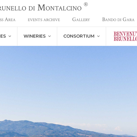
®
Brunello di Montalcino
ss Area
events archive
Gallery
Bando di Gara
NES
WINERIES
CONSORTIUM