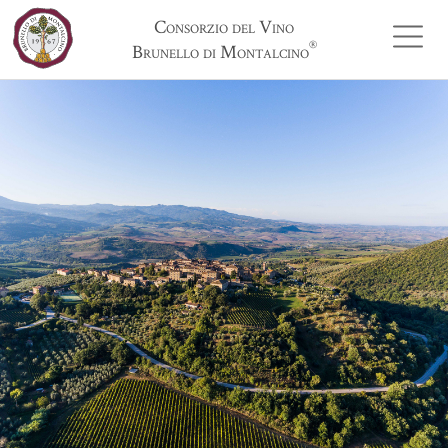
Consorzio del Vino
®
Brunello di Montalcino