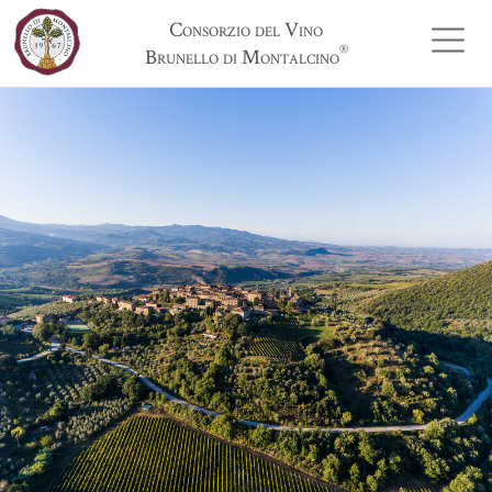
Consorzio del Vino
®
Brunello di Montalcino