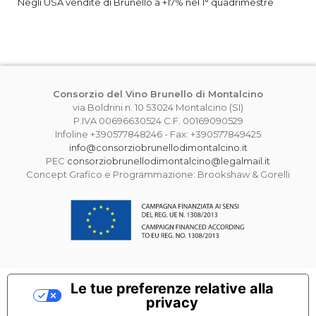
Negli USA vendite di Brunello a +17% nel 1° quadrimestre
Consorzio del Vino Brunello di Montalcino
via Boldrini n. 10 53024 Montalcino (SI)
P.IVA 00696630524 C.F. 00169090529
Infoline +390577848246 - Fax: +390577849425
info@consorziobrunellodimontalcino.it
PEC
consorziobrunellodimontalcino@legalmail.it
Concept Grafico e Programmazione: Brookshaw & Gorelli
Le tue preferenze relative alla
privacy