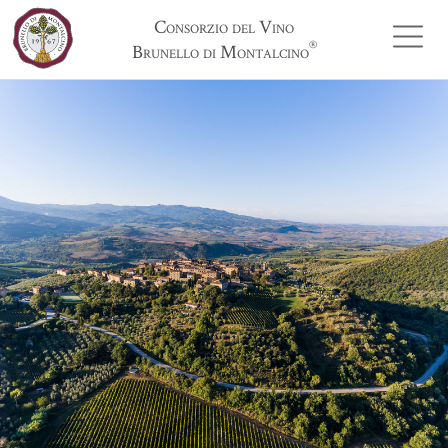
Consorzio del Vino
®
Brunello di Montalcino