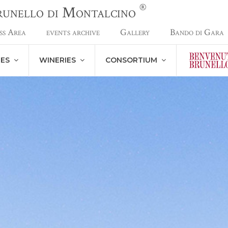
®
Brunello di Montalcino
ss Area
events archive
Gallery
Bando di Gara
NES
WINERIES
CONSORTIUM