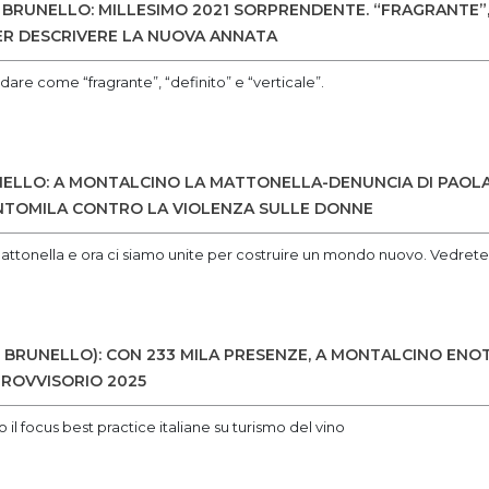
BRUNELLO: MILLESIMO 2021 SORPRENDENTE. “FRAGRANTE”, 
ER DESCRIVERE LA NUOVA ANNATA
dare come “fragrante”, “definito” e “verticale”.
LLO: A MONTALCINO LA MATTONELLA-DENUNCIA DI PAOLA
NTOMILA CONTRO LA VIOLENZA SULLE DONNE
ttonella e ora ci siamo unite per costruire un mondo nuovo. Vedrete, 
 BRUNELLO): CON 233 MILA PRESENZE, A MONTALCINO EN
 PROVVISORIO 2025
il focus best practice italiane su turismo del vino