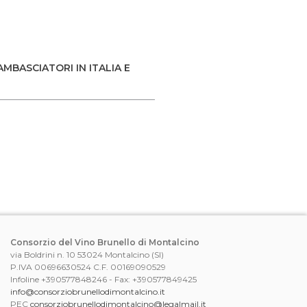
AMBASCIATORI IN ITALIA E
Consorzio del Vino Brunello di Montalcino
via Boldrini n. 10 53024 Montalcino (SI)
P.IVA 00696630524 C.F. 00169090529
Infoline +390577848246 - Fax: +390577849425
info@consorziobrunellodimontalcino.it
PEC
consorziobrunellodimontalcino@legalmail.it