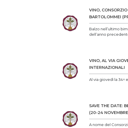
VINO, CONSORZIO
BARTOLOMMEI (PR
Balzo nell’ultimo bime
dell’anno precedent
VINO, AL VIA GI
INTERNAZIONALI
Al via giovedì la 34^
SAVE THE DATE: 
(20-24 NOVEMBRE
A nome del Consorzio