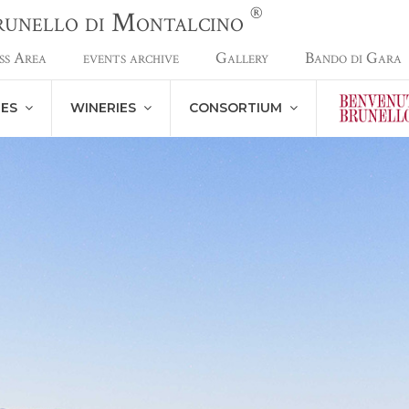
®
Brunello di Montalcino
ss Area
events archive
Gallery
Bando di Gara
NES
WINERIES
CONSORTIUM