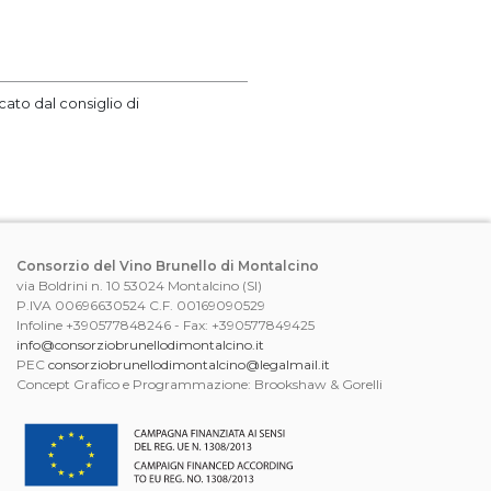
cato dal consiglio di
Consorzio del Vino Brunello di Montalcino
via Boldrini n. 10 53024 Montalcino (SI)
P.IVA 00696630524 C.F. 00169090529
Infoline +390577848246 - Fax: +390577849425
info@consorziobrunellodimontalcino.it
PEC
consorziobrunellodimontalcino@legalmail.it
Concept Grafico e Programmazione: Brookshaw & Gorelli