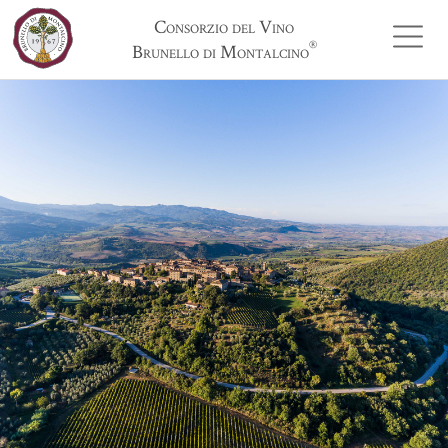
Consorzio del Vino
®
Brunello di Montalcino