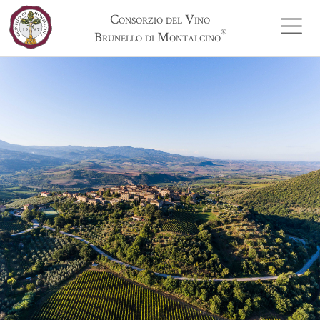
Consorzio del Vino
®
Brunello di Montalcino