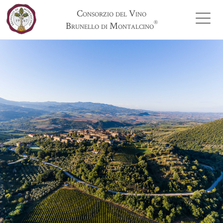
Consorzio del Vino
®
Brunello di Montalcino