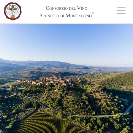
Consorzio del Vino
®
Brunello di Montalcino