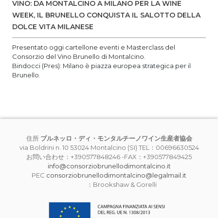
VINO: DA MONTALCINO A MILANO PER LA WINE
WEEK, IL BRUNELLO CONQUISTA IL SALOTTO DELLA
DOLCE VITA MILANESE
Presentato oggi cartellone eventi e Masterclass del
Consorzio del Vino Brunello di Montalcino.
Bindocci (Pres): Milano è piazza europea strategica per il
Brunello.
住所
ブルネッロ・ディ・モンタルチーノワイン生産者協会
via Boldrini n. 10 53024 Montalcino (SI) TEL：00696630524
お問い合わせ：+390577848246 -FAX：+390577849425
info@consorziobrunellodimontalcino.it
PEC
consorziobrunellodimontalcino@legalmail.it
：Brookshaw & Gorelli