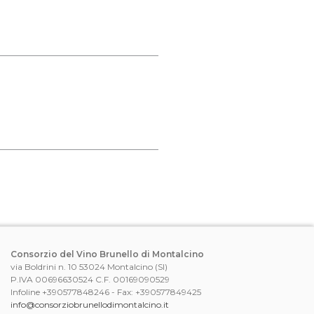
Consorzio del Vino Brunello di Montalcino
via Boldrini n. 10 53024 Montalcino (SI)
P.IVA 00696630524 C.F. 00169090529
Infoline +390577848246 - Fax: +390577849425
info@consorziobrunellodimontalcino.it