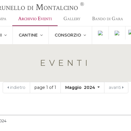
®
Brunello di Montalcino
mpa
Archivio Eventi
Gallery
Bando di Gara
NI
CANTINE
CONSORZIO
EVENTI
indietro
page 1 of 1
Maggio 2024
avanti
2024