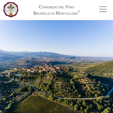
Consorzio del Vino
®
Brunello di Montalcino