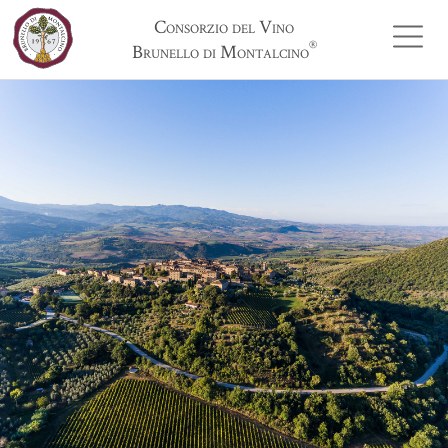
Consorzio del Vino
®
Brunello di Montalcino