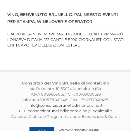
VINO, BENVENUTO BRUNELLO: PALINSESTO EVENTI
PER STAMPA, WINELOVER E OPERATORI
DAL 20 AL 24 NOVEMBRE 34^ EDIZIONE DELL’ANTEPRIMA PIÙ
LONGEVA D’ITALIA. 122 CANTINE E 100 GIORNALISTI CON STATI
UNITI CAPOFILA DELEGAZIONI ESTERE
Consorzio del Vino Brunello di Montalcino
via Boldrini n. 10 53024 Montalcino (SI)
P.IVA 00696630524 C.F. 00169090529
Infoline +390577848246 - Fax: +390577849425
info@consorziobrunellodimontalcino.it
PEC
consorziobrunellodimontalcino@legalmail.it
Concept Grafico e Programmazione: Brookshaw & Gorelli