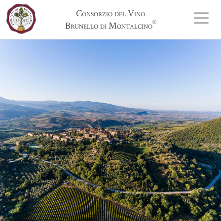
Consorzio del Vino
®
Brunello di Montalcino