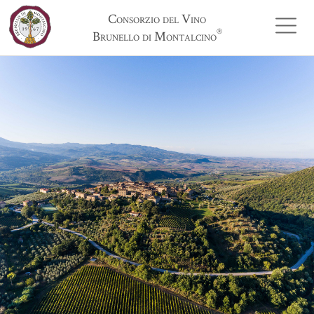
Consorzio del Vino
®
Brunello di Montalcino