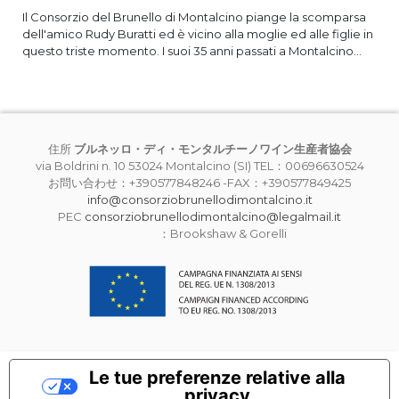
Il Consorzio del Brunello di Montalcino piange la scomparsa
dell'amico Rudy Buratti ed è vicino alla moglie ed alle figlie in
questo triste momento. I suoi 35 anni passati a Montalcino...
住所
ブルネッロ・ディ・モンタルチーノワイン生産者協会
via Boldrini n. 10 53024 Montalcino (SI) TEL：00696630524
お問い合わせ：+390577848246 -FAX：+390577849425
info@consorziobrunellodimontalcino.it
PEC
consorziobrunellodimontalcino@legalmail.it
：Brookshaw & Gorelli
Le tue preferenze relative alla
privacy