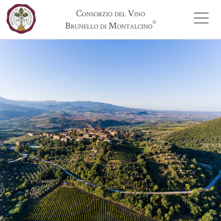
Consorzio del Vino
®
Brunello di Montalcino