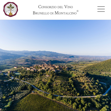
Consorzio del Vino
®
Brunello di Montalcino