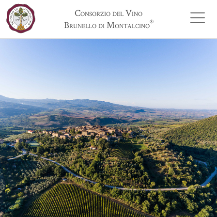
Consorzio del Vino
®
Brunello di Montalcino