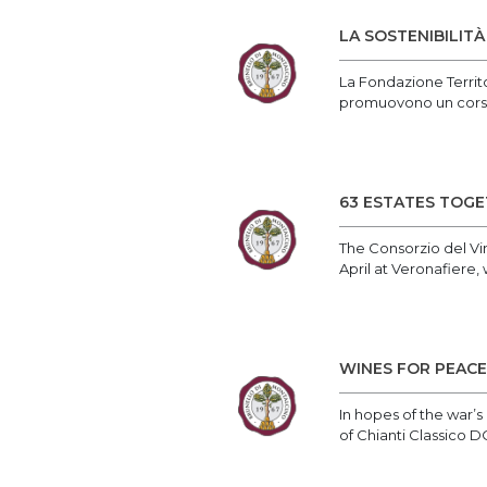
LA SOSTENIBILITÀ
La Fondazione Territo
promuovono un corso g
63 ESTATES TOGE
The Consorzio del Vin
April at Veronafiere, w
WINES FOR PEACE
In hopes of the war’
of Chianti Classico 