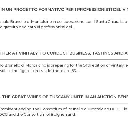
 IN UN PROGETTO FORMATIVO PER I PROFESSIONISTI DEL V
riale Brunello di Montalcino in collaborazione con il Santa Chiara Lab 
ratuito dedicato ai professionisti del...
THER AT VINITALY, TO CONDUCT BUSINESS, TASTINGS AND A
o Brunello di Montalcino is preparing for the 54th edition of Vinitaly,
ith all the figures on its side: there are 63...
. THE GREAT WINES OF TUSCANY UNITE IN AN AUCTION BENE
s imminent ending, the Consortium of Brunello di Montalcino DOCG in
DOCG and the Consortium of Bolgheri and...