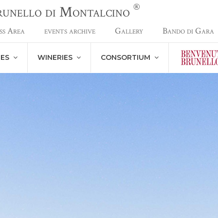
®
Brunello di Montalcino
ss Area
events archive
Gallery
Bando di Gara
NES
WINERIES
CONSORTIUM