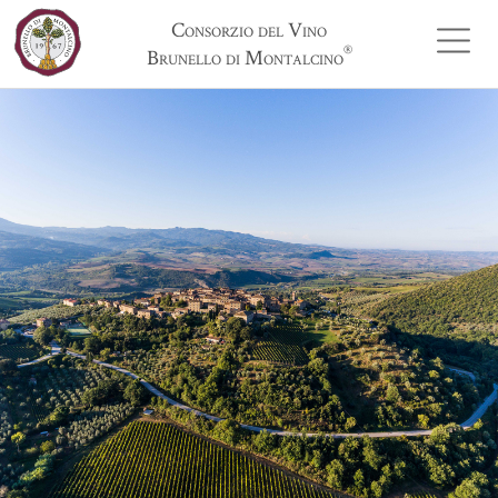
Consorzio del Vino
®
Brunello di Montalcino