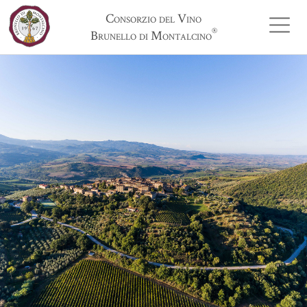
Consorzio del Vino
®
Brunello di Montalcino