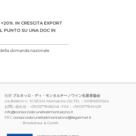
+20%. IN CRESCITA EXPORT
IL PUNTO SU UNA DOC IN
it della domanda nazionale.
住所
ブルネッロ・ディ・モンタルチーノワイン生産者協会
via Boldrini n. 10 53024 Montalcino (SI) TEL：00696630524
お問い合わせ：+390577848246 -FAX：+390577849425
info@consorziobrunellodimontalcino.it
PEC
consorziobrunellodimontalcino@legalmail.it
：Brookshaw & Gorelli