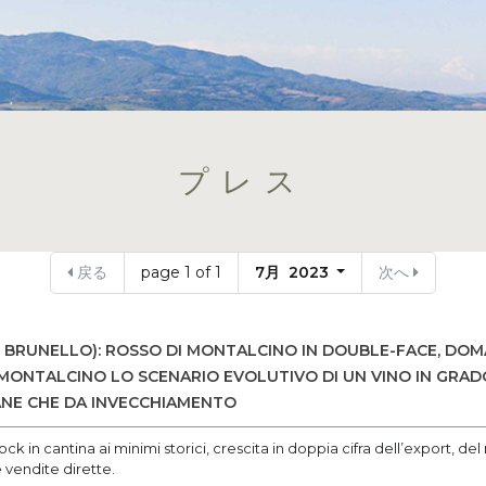
プレス
戻る
page 1 of 1
7月 2023
次へ
 BRUNELLO): ROSSO DI MONTALCINO IN DOUBLE-FACE, DO
MONTALCINO LO SCENARIO EVOLUTIVO DI UN VINO IN GRADO
NE CHE DA INVECCHIAMENTO
ock in cantina ai minimi storici, crescita in doppia cifra dell’export, 
vendite dirette.