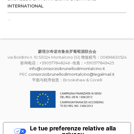
INTERNATIONAL
...
蒙塔尔奇诺布鲁奈罗葡萄酒联合会
via Boldrini n. 10 53024 Montalcino (SI) 增值税号：00696630524
咨询电话：+390577848246 -传真：+390577849425
info@consorziobrunellodimontalcino.it
PEC
consorziobrunellodimontalcino@legalmail.it
平面与程序创意：Brookshaw & Gorelli
Le tue preferenze relative alla