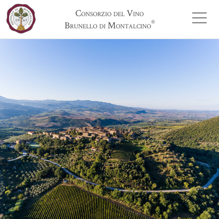
Consorzio del Vino
®
Brunello di Montalcino