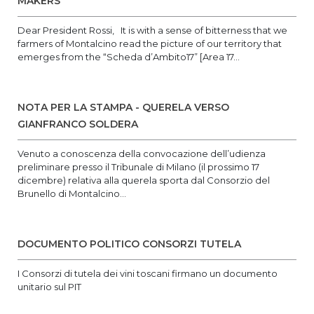
MAKERS
Dear President Rossi, It is with a sense of bitterness that we
farmers of Montalcino read the picture of our territory that
emerges from the “Scheda d’Ambito17” [Area 17...
NOTA PER LA STAMPA - QUERELA VERSO
GIANFRANCO SOLDERA
Venuto a conoscenza della convocazione dell’udienza
preliminare presso il Tribunale di Milano (il prossimo 17
dicembre) relativa alla querela sporta dal Consorzio del
Brunello di Montalcino...
DOCUMENTO POLITICO CONSORZI TUTELA
I Consorzi di tutela dei vini toscani firmano un documento
unitario sul PIT