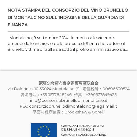
NOTA STAMPA DEL CONSORZIO DEL VINO BRUNELLO
DI MONTALCINO SULL'INDAGINE DELLA GUARDIA DI
FINANZA
Montalcino, 9 settembre 2014 - In merito alle vicende
emerse dalle inchieste della procura di Siena che vedono il
Brunello vittima di truffa sia sotto il profilo amministrativo sia...
蒙塔尔奇诺布鲁奈罗葡萄酒联合会
via Boldrini n. 10 53024 Montalcino (SI) 增值税号：00696630524
咨询电话：+390577848246 -传真：+390577849425
info@consorziobrunellodimontalcino.it
PEC
consorziobrunellodimontalcino@legalmail.it
平面与程序创意：Brookshaw & Gorelli