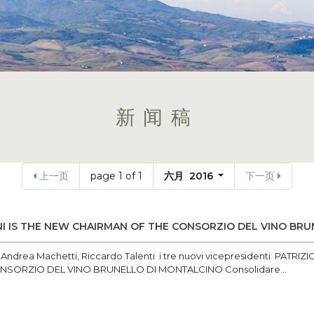
新闻稿
上一页
page 1 of 1
六月 2016
下一页
NI IS THE NEW CHAIRMAN OF THE CONSORZIO DEL VINO BR
ndrea Machetti, Riccardo Talenti i tre nuovi vicepresidenti PATRIZ
NSORZIO DEL VINO BRUNELLO DI MONTALCINO Consolidare...