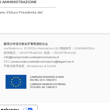
I AMMINISTRAZIONE
ne, il futuro Presidente del
蒙塔尔奇诺布鲁奈罗葡萄酒联合会
via Boldrini n. 10 53024 Montalcino (SI) 增值税号：00696630524
咨询电话：+390577848246 -传真：+390577849425
info@consorziobrunellodimontalcino.it
PEC
consorziobrunellodimontalcino@legalmail.it
平面与程序创意：Brookshaw & Gorelli