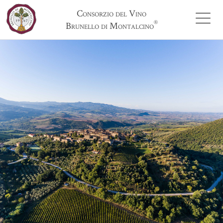
Consorzio del Vino
®
Brunello di Montalcino