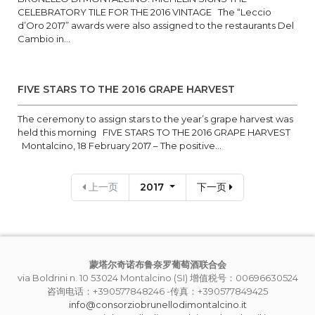
CELEBRATORY TILE FOR THE 2016 VINTAGE The “Leccio
d’Oro 2017” awards were also assigned to the restaurants Del
Cambio in...
FIVE STARS TO THE 2016 GRAPE HARVEST
The ceremony to assign stars to the year’s grape harvest was
held this morning FIVE STARS TO THE 2016 GRAPE HARVEST
Montalcino, 18 February 2017 – The positive...
上一页
2017
下一页
蒙塔尔奇诺布鲁奈罗葡萄酒联合会
via Boldrini n. 10 53024 Montalcino (SI) 增值税号：00696630524
咨询电话：+390577848246 -传真：+390577849425
info@consorziobrunellodimontalcino.it