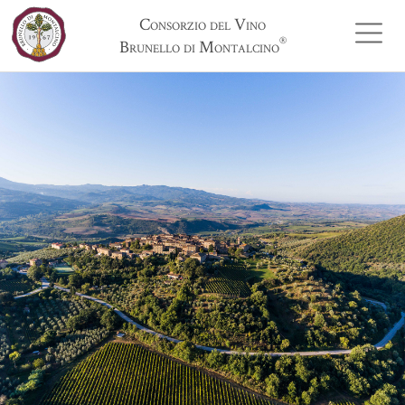
Consorzio del Vino
®
Brunello di Montalcino