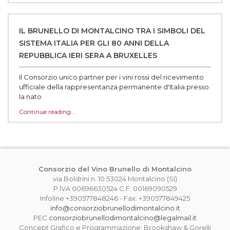
IL BRUNELLO DI MONTALCINO TRA I SIMBOLI DEL
SISTEMA ITALIA PER GLI 80 ANNI DELLA
REPUBBLICA IERI SERA A BRUXELLES
Il Consorzio unico partner per i vini rossi del ricevimento
ufficiale della rappresentanza permanente d'Italia presso
la nato‌
Continue reading…
Consorzio del Vino Brunello di Montalcino
via Boldrini n. 10 53024 Montalcino (SI)
P.IVA 00696630524 C.F. 00169090529
Infoline +390577848246 - Fax: +390577849425
info@consorziobrunellodimontalcino.it
PEC
consorziobrunellodimontalcino@legalmail.it
Concept Grafico e Programmazione: Brookshaw & Gorelli