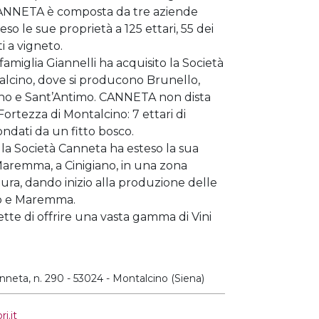
CANNETA è composta da tre aziende
eso le sue proprietà a 125 ettari, 55 dei
i a vigneto.
 famiglia Giannelli ha acquisito la Società
cino, dove si producono Brunello,
ino e Sant’Antimo. CANNETA non dista
Fortezza di Montalcino: 7 ettari di
ondati da un fitto bosco.
a Società Canneta ha esteso la sua
 Maremma, a Cinigiano, in una zona
ltura, dando inizio alla produzione delle
 e Maremma.
ette di offrire una vasta gamma di Vini
nneta, n. 290 - 53024 - Montalcino (Siena)
i.it