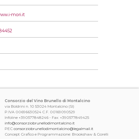
ww.i-mori.it
84452
Consorzio del Vino Brunello di Montalcino
via Boldrini n. 10 53024 Montalcino (SI)
P.IVA 00696630524 C.F. 00169090529
Infoline +390577848246 - Fax: +390577849425
info@consorziobrunellodimontalcino.it
PEC
consorziobrunellodimontalcino@legalmail.it
Concept Grafico e Programmazione: Brookshaw & Gorelli