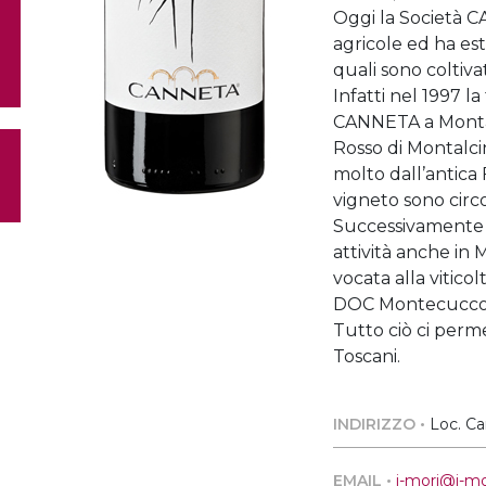
Oggi la Società 
agricole ed ha est
quali sono coltivat
Infatti nel 1997 la
CANNETA a Montal
Rosso di Montalc
molto dall’antica 
vigneto sono circ
Successivamente l
attività anche in
vocata alla vitico
DOC Montecucco
Tutto ciò ci perm
Toscani.
INDIRIZZO •
Loc. Ca
EMAIL •
i-mori@i-mor