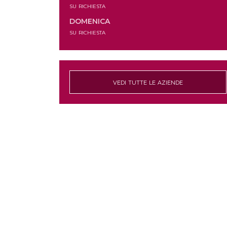
su richiesta
DOMENICA
su richiesta
vedi tutte le aziende