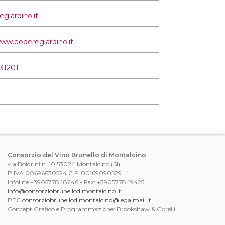
giardino.it
www.poderegiardino.it
31201
Consorzio del Vino Brunello di Montalcino
via Boldrini n. 10 53024 Montalcino (SI)
P.IVA 00696630524 C.F. 00169090529
Infoline +390577848246 - Fax: +390577849425
info@consorziobrunellodimontalcino.it
PEC
consorziobrunellodimontalcino@legalmail.it
Concept Grafico e Programmazione: Brookshaw & Gorelli