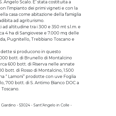
S. Angelo Scalo. E’ stata costituita a
on l’impianto dei primi vigneti e con la
della casa come abitazione della famiglia
adibita ad agriturismo.
i ad altitudine tra i 300 e 350 mt s.l.m. e
a 4 ha di Sangiovese e 7.000 mq delle
nda, Pugnitello, Trebbiano Toscano e
ddette si producono in questo
00 bott. di Brunello di Montalcino
rca 600 bott. di Riserva nelle annate
300 bott. di Rosso di Montalcino, 1.500
ana “ Lamoni” prodotte con uve Foglia
o, 700 bott. di S. Antimo Bianco DOC a
 Toscano.
Giardino - 53024 - Sant’Angelo in Colle -