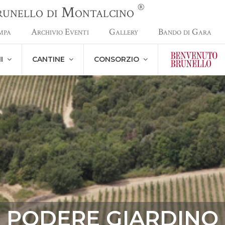
®
Brunello di Montalcino
mpa
Archivio Eventi
Gallery
Bando di Gara
NI
CANTINE
CONSORZIO
PODERE GIARDINO