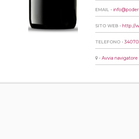
EMAIL •
info@podere
SITO WEB •
http://
TELEFONO •
34070
•
Avvia navigatore