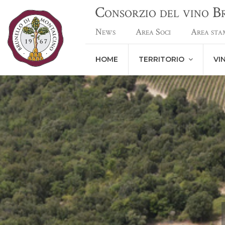
Consorzio del vino 
News
Area Soci
Area sta
HOME
TERRITORIO
VI