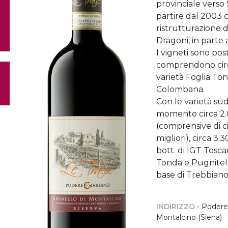
provinciale verso 
partire dal 2003 c
ristrutturazione 
Dragoni, in parte 
I vigneti sono post
comprendono circ
varietà Foglia To
Colombana.
Con le varietà su
momento circa 2.0
(comprensive di ci
migliori), circa 3.
bott. di IGT Tosc
Tonda e Pugnitell
base di Trebbiano
INDIRIZZO •
Podere 
Montalcino (Siena)