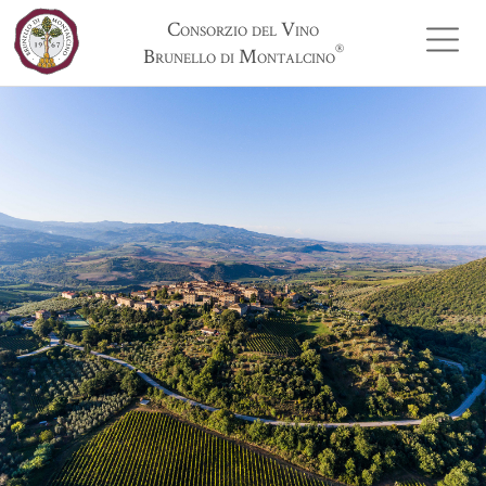
Consorzio del Vino
®
Brunello di Montalcino