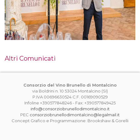
Altri Comunicati
Consorzio del Vino Brunello di Montalcino
via Boldrini n. 10 53024 Montalcino (SI)
P.IVA 00696630524 C.F. 00169090529
Infoline +390577848246 - Fax: +390577849425
info@consorziobrunellodimontalcino.it
PEC
consorziobrunellodimontalcino@legalmail.it
Concept Grafico e Programmazione: Brookshaw & Gorelli