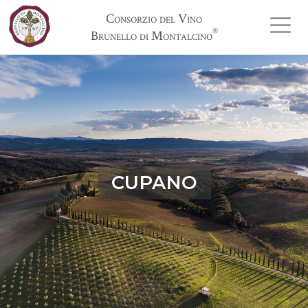
Consorzio del Vino
®
Brunello di Montalcino
CUPANO