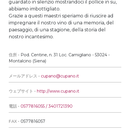
guardato in silenzio mostrandoci il pollice in su,
abbiamo imbottigliato.
Grazie a questi maestri speriamo di riuscire ad
impregnare il nostro vino di una memoria, del
paesaggio, di una stagione, della storia del
nostro incantesimo.
住所 •
Pod. Centine, n. 31 Loc. Camigliano - 53024 -
Montalcino (Siena)
メールアドレス •
cupano@cupano.it
ウェブサイト •
http://www.cupano.it
電話 •
0577816055 / 3401721390
FAX •
0577816057