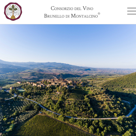
Consorzio del Vino
®
Brunello di Montalcino