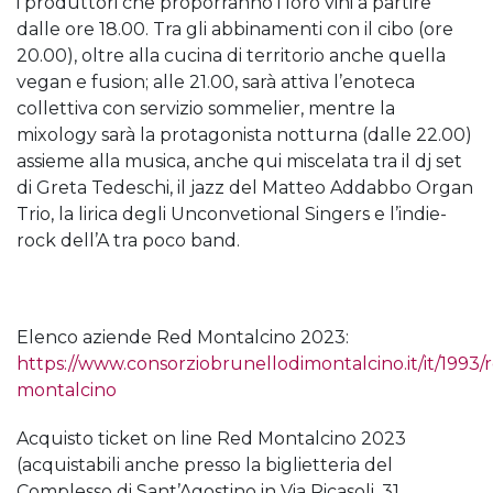
i produttori che proporranno i loro vini a partire
dalle ore 18.00. Tra gli abbinamenti con il cibo (ore
20.00), oltre alla cucina di territorio anche quella
vegan e fusion; alle 21.00, sarà attiva l’enoteca
collettiva con servizio sommelier, mentre la
mixology sarà la protagonista notturna (dalle 22.00)
assieme alla musica, anche qui miscelata tra il dj set
di Greta Tedeschi, il jazz del Matteo Addabbo Organ
Trio, la lirica degli Unconvetional Singers e l’indie-
rock dell’A tra poco band.
Elenco aziende Red Montalcino 2023:
https://www.consorziobrunellodimontalcino.it/it/1993/
montalcino
Acquisto ticket on line Red Montalcino 2023
(acquistabili anche presso la biglietteria del
Complesso di Sant’Agostino in Via Ricasoli, 31,