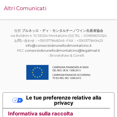
Altri Comunicati
住所
ブルネッロ・ディ・モンタルチーノワイン生産者協会
via Boldrini n. 10 53024 Montalcino (SI) TEL：00696630524
お問い合わせ：+390577848246 -FAX：+390577849425
info@consorziobrunellodimontalcino.it
PEC
consorziobrunellodimontalcino@legalmail.it
：Brookshaw & Gorelli
Le tue preferenze relative alla
privacy
Informativa sulla raccolta