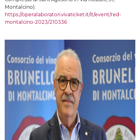
Montalcino):
https://operalaboratori.vivaticket.it/it/event/red-
montalcino-2023/210336