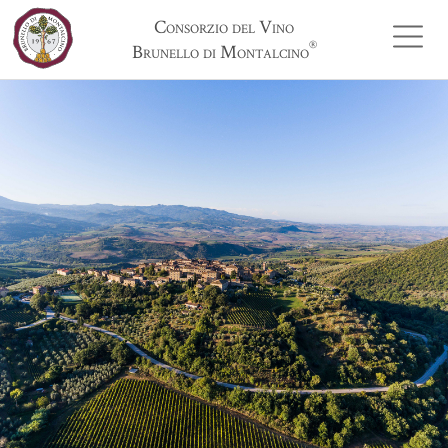
Consorzio del Vino
®
Brunello di Montalcino