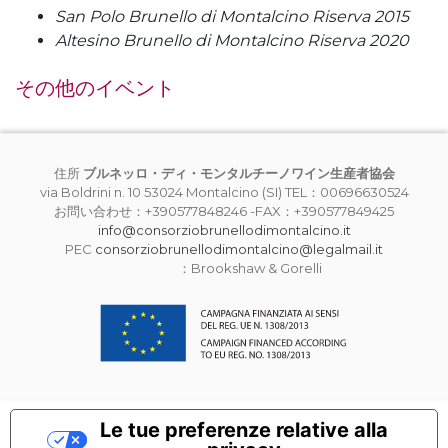
San Polo Brunello di Montalcino Riserva 2015
Altesino Brunello di Montalcino Riserva 2020
その他のイベント
住所
ブルネッロ・ディ・モンタルチーノワイン生産者協会
via Boldrini n. 10 53024 Montalcino (SI) TEL：00696630524
お問い合わせ：+390577848246 -FAX：+390577849425
info@consorziobrunellodimontalcino.it
PEC
consorziobrunellodimontalcino@legalmail.it
：Brookshaw & Gorelli
Le tue preferenze relative alla