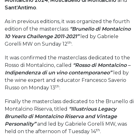
Montalcino 2024
,
Moscadello di Montalcino
and
Sant’Antimo
.
As in previous editions, it was organized the fourth
edition of the masterclass
“Brunello di Montalcino
10 Years Challenge 2011-2021”
led by Gabriele
th
Gorelli MW on Sunday 12
.
It was confirmed the masterclass dedicated to the
Rosso di Montalcino, called
“Rosso di Montalcino –
Indipendenza di un vino contemporaneo”
led by
the wine expert and educator Francesco Saverio
th
Russo on Monday 13
.
Finally the masterclass dedicated to the Brunello di
Montalcino Riserva, titled
“Illustrious Legacy
Brunello di Montalcino Riserva and Vintage
Personality”
and led by Gabriele Gorelli MW, was
th
held on the afternoon of Tuesday 14
.