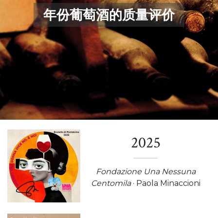
年份葡萄酒的质量评价
2025
Fondazione Una Nessuna
Centomila
· Paola Minaccioni