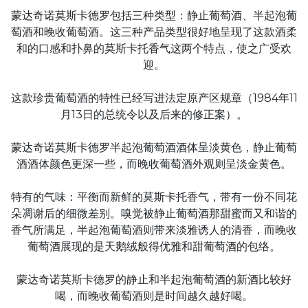
蒙达奇诺莫斯卡德罗包括三种类型：静止葡萄酒、半起泡葡
萄酒和晚收葡萄酒。这三种产品类型很好地呈现了这款酒柔
和的口感和扑鼻的莫斯卡托香气这两个特点，使之广受欢
迎。
这款珍贵葡萄酒的特性已经写进法定原产区规章（1984年11
月13日的总统令以及后来的修正案）。
蒙达奇诺莫斯卡德罗半起泡葡萄酒酒体呈淡黄色，静止葡萄
酒酒体颜色更深一些，而晚收葡萄酒外观则呈淡金黄色。
特有的气味：平衡而新鲜的莫斯卡托香气，带有一份不同花
朵凋谢后的细微差别。嗅觉被静止葡萄酒那甜蜜而又和谐的
香气所满足，半起泡葡萄酒则带来淡雅诱人的清香，而晚收
葡萄酒展现的是天鹅绒般得优雅和甜葡萄酒的包络。
蒙达奇诺莫斯卡德罗的静止和半起泡葡萄酒的新酒比较好
喝，而晚收葡萄酒则是时间越久越好喝。