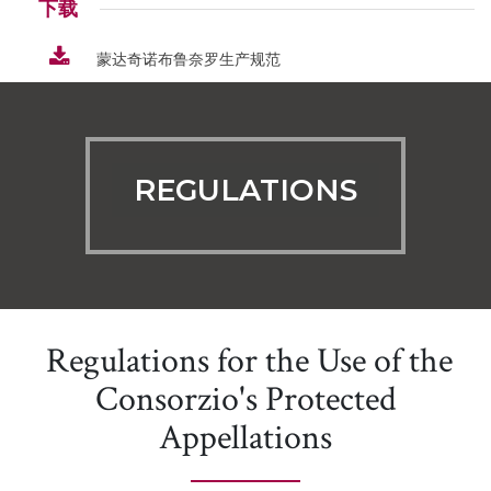
下载
蒙达奇诺布鲁奈罗生产规范
REGULATIONS
Regulations for the Use of the
Consorzio's Protected
Appellations