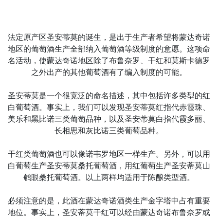
法定原产区圣安蒂莫的诞生，是出于生产者希望将蒙达奇诺
地区的葡萄酒生产全部纳入葡萄酒等级制度的意愿。这项命
名活动，使蒙达奇诺地区除了布鲁奈罗、干红和莫斯卡德罗
之外出产的其他葡萄酒有了编入制度的可能。
圣安蒂莫是一个很宽泛的命名描述，其中包括许多类型的红
白葡萄酒。事实上，我们可以发现圣安蒂莫红指代赤霞珠、
美乐和黑比诺三类葡萄品种，以及圣安蒂莫白指代霞多丽、
长相思和灰比诺三类葡萄品种。
干红类葡萄酒也可以像诺韦罗地区一样生产。另外，可以用
白葡萄生产圣安蒂莫桑托葡萄酒，用红葡萄生产圣安蒂莫山
鹌眼桑托葡萄酒。以上两样均适用于陈酿类型酒。
必须注意的是，此酒在蒙达奇诺酒类生产金字塔中占有重要
地位。事实上，圣安蒂莫干红可以经由蒙达奇诺布鲁奈罗或