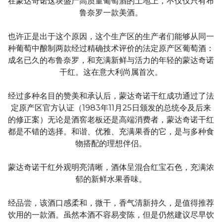
在蒙达奇诺这块盛产高质量葡萄酒的土地上，不仅仅只有布
鲁奈罗一款美酒。
也许正是出于这个原因，这个生产区的生产者们能够从同一
种葡萄中酿制两款经过精确技术评价的法定原产区葡萄酒：
成名已久的布鲁奈罗，和充满新鲜与活力的年轻的蒙达奇诺
干红。这在意大利尚属首次。
经过多种名目的赞美和承认后，蒙达奇诺干红成功通过了法
定原产区官方认证（1983年11月25日颁发的总统令及后来
的修正案）无论是酒窖老板还是高端消费者，蒙达奇诺干红
都是不错的选择。和谐、优雅、充满果香的它，是与多种食
物搭配的理想伴侣。
蒙达奇诺干红外观明亮清晰，酒体呈混合红宝石色，充满浓
郁的新鲜水果香味。
经品尝，该酒口感柔和，微干，香气清新持久，是值得推荐
饮用的一款酒。虽然本酒不容易变陈，但是仍然建议尽早饮