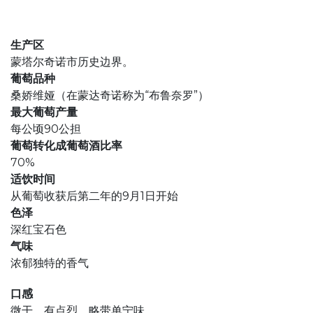
生产区
蒙塔尔奇诺市历史边界。
葡萄品种
桑娇维娅（在蒙达奇诺称为“布鲁奈罗”）
最大葡萄产量
每公顷90公担
葡萄转化成葡萄酒比率
70%
适饮时间
从葡萄收获后第二年的9月1日开始
色泽
深红宝石色
气味
浓郁独特的香气
口感
微干，有点烈，略带单宁味