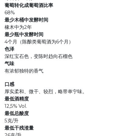
葡萄转化成葡萄酒比率
68%
最少木桶中发酵时间
橡木中为2年
最少瓶中发酵时间
4个月（陈酿类葡萄酒为6个月）
色泽
深红宝石色，变陈时趋向石榴色
气味
有浓郁独特的香气
口感
厚实柔和、微干、较烈，略带单宁味。
最低酒精度
12,5% Vol.
最低总酸度
5克/升
最低干残渣量
26克/升