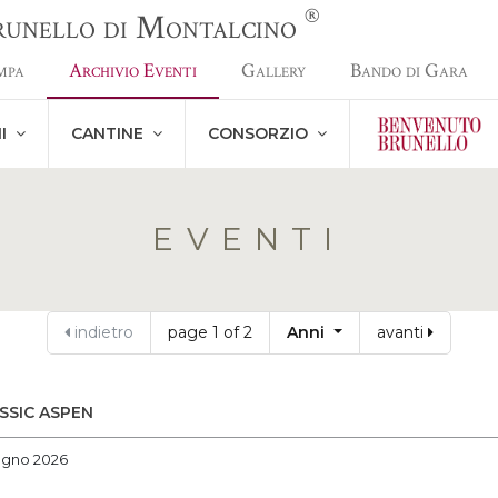
®
Brunello di Montalcino
mpa
Archivio Eventi
Gallery
Bando di Gara
NI
CANTINE
CONSORZIO
EVENTI
indietro
page 1 of 2
Anni
avanti
SSIC ASPEN
giugno 2026