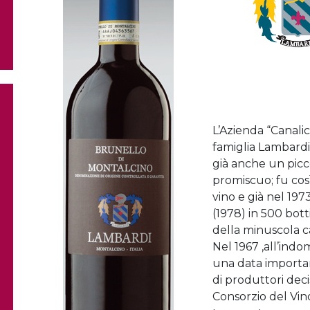
L’Azienda “Canalic
famiglia Lambardi
già anche un pic
promiscuo; fu così
vino e già nel 197
(1978) in 500 bott
della minuscola c
Nel 1967 ,all’ind
una data importan
di produttori deci
Consorzio del Vin