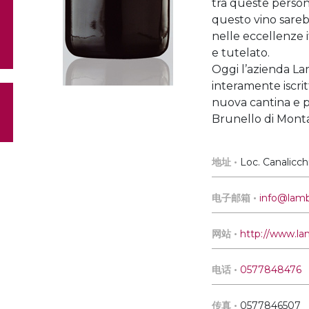
tra queste person
questo vino sare
nelle eccellenze 
e tutelato.
Oggi l’azienda La
interamente iscri
nuova cantina e p
Brunello di Monta
地址 •
Loc. Canalicchi
电子邮箱 •
info@lamb
网站 •
http://www.la
电话 •
0577848476
传真 •
0577846507