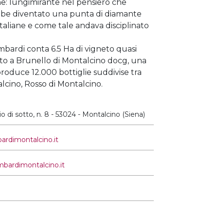
e: lungimirante nel pensiero che
bbe diventato una punta di diamante
italiane e come tale andava disciplinato
mbardi conta 6.5 Ha di vigneto quasi
tto a Brunello di Montalcino docg, una
roduce 12.000 bottiglie suddivise tra
lcino, Rosso di Montalcino.
o di sotto, n. 8 - 53024 - Montalcino (Siena)
ardimontalcino.it
mbardimontalcino.it