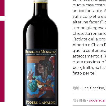
nuova casa costru
antico fontanile. 
sulla cui pietra è
alteri ne faceris”
tempo giungeva a 
chiesetta romanic
l’attività della pr
Alberto e Chiara P
quella centenaria,
attaccamento alle 
citata massima in “ 
per gli altri, sia 
fatto per te).
地址 •
Loc. Canalino,
电子邮箱 •
poderecana