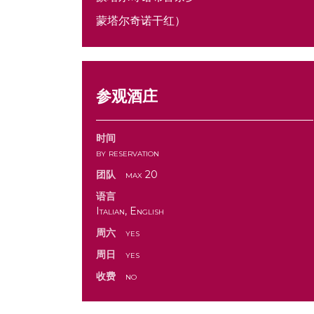
蒙塔尔奇诺干红）
参观酒庄
时间
by reservation
团队
max 20
语言
Italian, English
周六
yes
周日
yes
收费
no