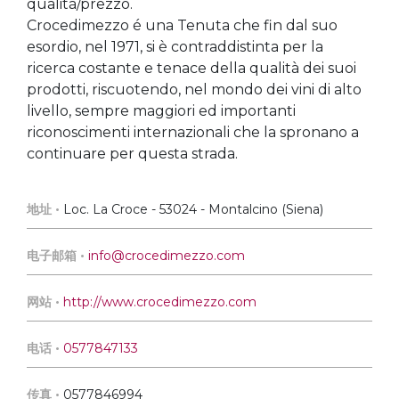
qualità/prezzo.
Crocedimezzo é una Tenuta che fin dal suo
esordio, nel 1971, si è contraddistinta per la
ricerca costante e tenace della qualità dei suoi
prodotti, riscuotendo, nel mondo dei vini di alto
livello, sempre maggiori ed importanti
riconoscimenti internazionali che la spronano a
continuare per questa strada.
地址 •
Loc. La Croce - 53024 - Montalcino (Siena)
电子邮箱 •
info@crocedimezzo.com
网站 •
http://www.crocedimezzo.com
电话 •
0577847133
传真 •
0577846994