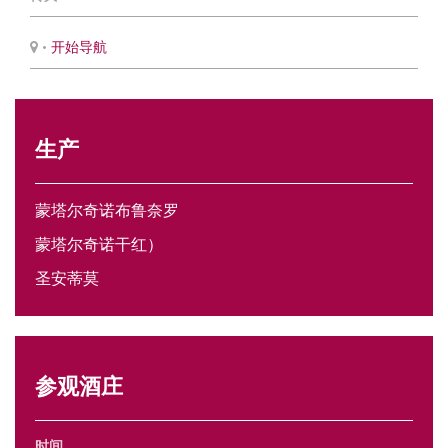
•
开始导航
生产
蒙塔尔奇诺布鲁奈罗
蒙塔尔奇诺干红）
圣安蒂莫
参观酒庄
时间