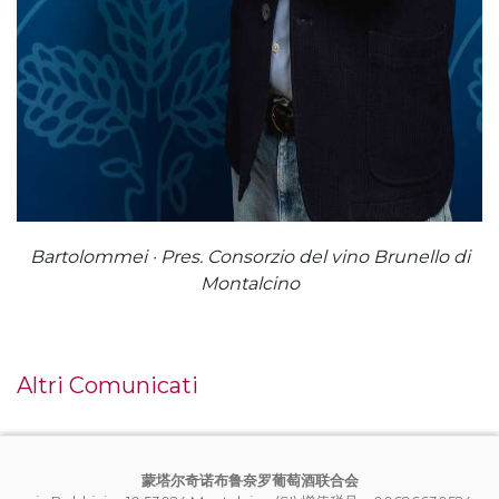
Bartolommei · Pres. Consorzio del vino Brunello di
Montalcino
Altri Comunicati
蒙塔尔奇诺布鲁奈罗葡萄酒联合会