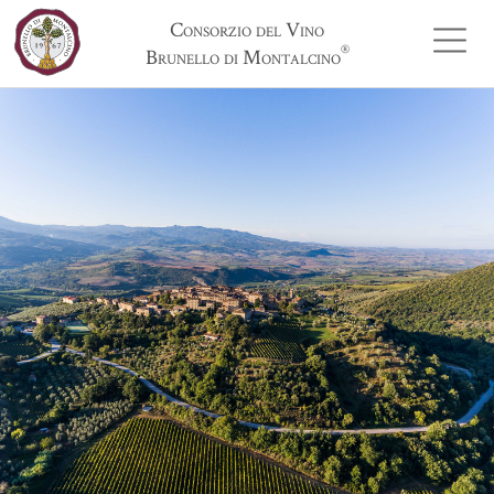
Consorzio del Vino
®
Brunello di Montalcino