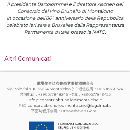
Il presidente Bartolommei e il direttore Ascheri del
Consorzio del vino Brunello di Montalcino
in occasione dell'80° anniversario della Repubblica
celebrato ieri sera a Bruxelles dalla Rappresentanza
Permanente d'Italia presso la NATO.
Altri Comunicati
蒙塔尔奇诺布鲁奈罗葡萄酒联合会
via Boldrini n. 10 53024 Montalcino (SI) 增值税号：00696630524
咨询电话：+390577848246 -传真：+390577849425
info@consorziobrunellodimontalcino.it
PEC
consorziobrunellodimontalcino@legalmail.it
平面与程序创意：Brookshaw & Gorelli