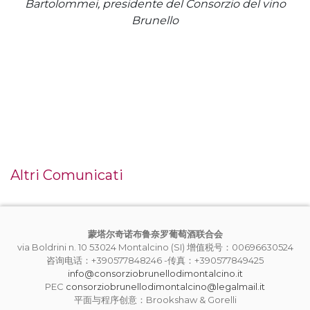
Bartolommei, presidente del Consorzio del vino
Brunello
Altri Comunicati
蒙塔尔奇诺布鲁奈罗葡萄酒联合会
via Boldrini n. 10 53024 Montalcino (SI) 增值税号：00696630524
咨询电话：+390577848246 -传真：+390577849425
info@consorziobrunellodimontalcino.it
PEC
consorziobrunellodimontalcino@legalmail.it
平面与程序创意：Brookshaw & Gorelli