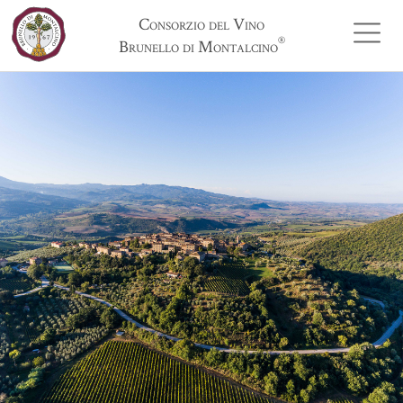
Consorzio del Vino
®
Brunello di Montalcino